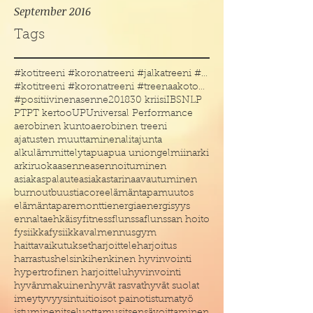
September 2016
Tags
#kotitreeni #koronatreeni #jalkatreeni #treenakoto
#kotitreeni #koronatreeni #treenaakotona #treenaau
#positiivinenasenne
2018
30 kriisi
IBS
NLP
PT
PT kertoo
UP
Universal Performance
aerobinen kunto
aerobinen treeni
ajatusten muuttaminen
alitajunta
alkulämmittelyt
apu
apua uniongelmiin
arki
arkiruoka
asenne
asennoituminen
asiakaspalaute
asiakastarina
avautuminen
burnout
buustia
core
elämäntapamuutos
elämäntaparemontti
energia
energisyys
ennaltaehkäisy
fitness
flunssa
flunssan hoito
fysiikka
fysiikkavalmennus
gym
haittavaikutukset
harjoittele
harjoitus
harrastus
helsinki
henkinen hyvinvointi
hypertrofinen harjoittelu
hyvinvointi
hyvänmakuinen
hyvät rasvat
hyvät suolat
imeytyvyys
intuitio
isot painot
istumatyö