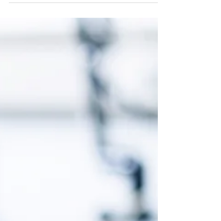
kuntosalin
vakkariasiakkaaksi!"
Taustatiedot: Ikä: 33 Ammatti:
Palvelupäällikkö Liikuntatausta:
kuntosali, spinning ja pyöräily kuuluneet
liikuntarutiineihin oikeastaan...