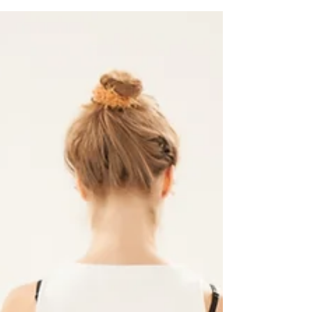
vuosille. Univaikeuksia...