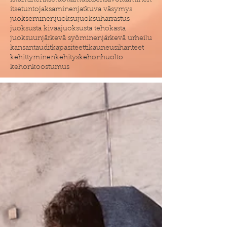
istuminen
itseluottamus
itsensävoittaminen
itsetunto
jaksaminen
jatkuva väsymys
juokseminen
juoksu
juoksuharrastus
juoksusta kivaa
juoksusta tehokasta
juoksuun
järkevä syöminen
järkevä urheilu
kansantaudit
kapasiteetti
kauneusihanteet
kehittyminen
kehitys
kehonhuolto
kehonkoostumus