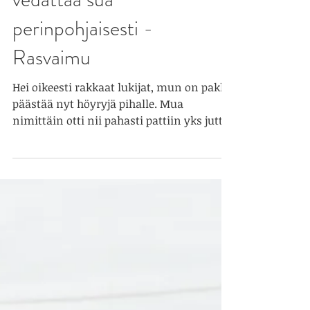
Sudenkuopat jotka
vedättää sua
perinpohjaisesti -
Rasvaimu
Hei oikeesti rakkaat lukijat, mun on pakko
päästää nyt höyryjä pihalle. Mua
nimittäin otti nii pahasti pattiin yks juttu,