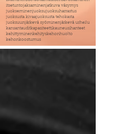
istuminen
itseluottamus
itsensävoittaminen
itsetunto
jaksaminen
jatkuva väsymys
juokseminen
juoksu
juoksuharrastus
juoksusta kivaa
juoksusta tehokasta
juoksuun
järkevä syöminen
järkevä urheilu
kansantaudit
kapasiteetti
kauneusihanteet
kehittyminen
kehitys
kehonhuolto
kehonkoostumus