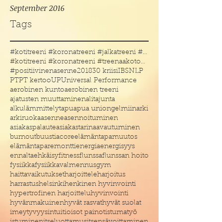
September 2016
Tags
#kotitreeni #koronatreeni #jalkatreeni #treenakoto
#kotitreeni #koronatreeni #treenaakotona #treenaau
#positiivinenasenne
2018
30 kriisi
IBS
NLP
PT
PT kertoo
UP
Universal Performance
aerobinen kunto
aerobinen treeni
ajatusten muuttaminen
alitajunta
alkulämmittelyt
apu
apua uniongelmiin
arki
arkiruoka
asenne
asennoituminen
asiakaspalaute
asiakastarina
avautuminen
burnout
buustia
core
elämäntapamuutos
elämäntaparemontti
energia
energisyys
ennaltaehkäisy
fitness
flunssa
flunssan hoito
fysiikka
fysiikkavalmennus
gym
haittavaikutukset
harjoittele
harjoitus
harrastus
helsinki
henkinen hyvinvointi
hypertrofinen harjoittelu
hyvinvointi
hyvänmakuinen
hyvät rasvat
hyvät suolat
imeytyvyys
intuitio
isot painot
istumatyö