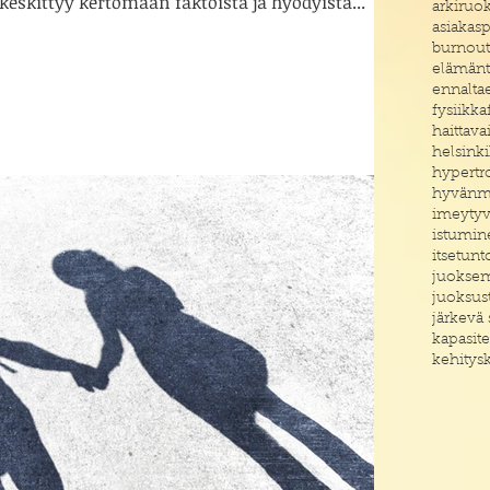
eskittyy kertomaan faktoista ja hyödyistä...
arkiruo
asiakas
burnout
elämänt
ennalta
fysiikka
haittava
helsinki
hypertro
hyvänm
imeyty
istumin
itsetunt
juokse
juoksus
järkevä
kapasite
kehitys