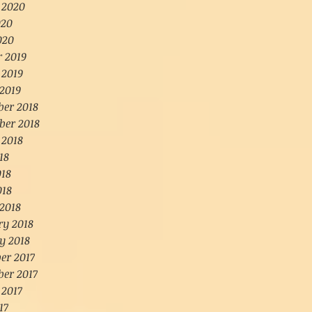
 2020
020
020
r 2019
 2019
2019
er 2018
ber 2018
 2018
18
018
018
2018
ry 2018
y 2018
er 2017
er 2017
 2017
17