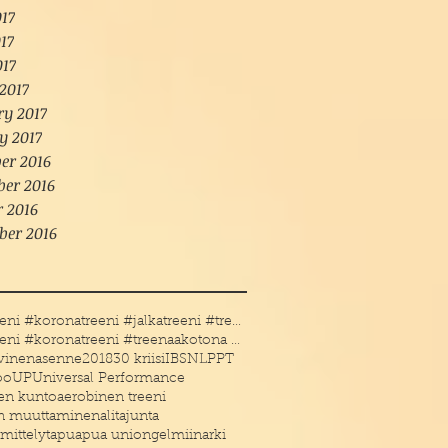
17
17
017
2017
ry 2017
y 2017
er 2016
er 2016
r 2016
ber 2016
#kotitreeni #koronatreeni #jalkatreeni #treenakoto
#kotitreeni #koronatreeni #treenaakotona #treenaau
ivinenasenne
2018
30 kriisi
IBS
NLP
PT
oo
UP
Universal Performance
en kunto
aerobinen treeni
en muuttaminen
alitajunta
mittelyt
apu
apua uniongelmiin
arki