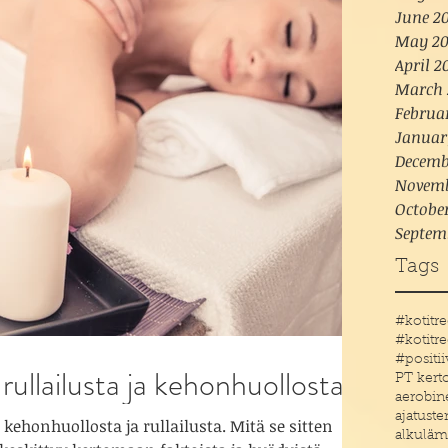
June 20
May 20
April 2
March 
Februa
Januar
Decemb
Novemb
Octobe
Septem
Tags
#positi
rullailusta ja kehonhuollosta
PT kert
aerobin
ajatust
kehonhuollosta ja rullailusta. Mitä se sitten
alkuläm