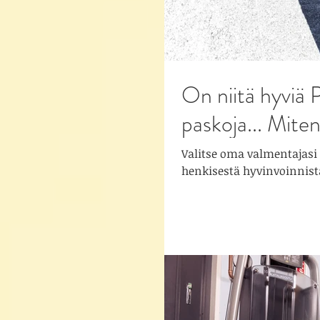
On niitä hyviä P
paskoja... Mite
Valitse oma valmentajasi 
henkisestä hyvinvoinnista