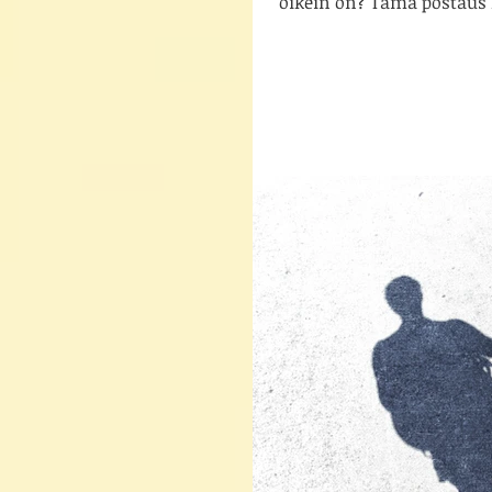
oikein on? Tämä postaus k