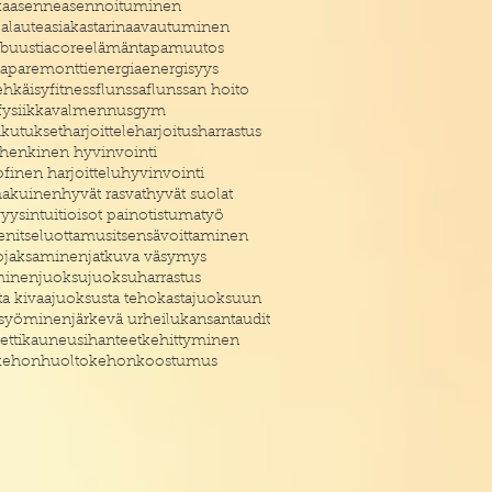
ka
asenne
asennoituminen
palaute
asiakastarina
avautuminen
buustia
core
elämäntapamuutos
aparemontti
energia
energisyys
ehkäisy
fitness
flunssa
flunssan hoito
fysiikkavalmennus
gym
ikutukset
harjoittele
harjoitus
harrastus
henkinen hyvinvointi
finen harjoittelu
hyvinvointi
akuinen
hyvät rasvat
hyvät suolat
vyys
intuitio
isot painot
istumatyö
en
itseluottamus
itsensävoittaminen
o
jaksaminen
jatkuva väsymys
minen
juoksu
juoksuharrastus
ta kivaa
juoksusta tehokasta
juoksuun
 syöminen
järkevä urheilu
kansantaudit
etti
kauneusihanteet
kehittyminen
kehonhuolto
kehonkoostumus