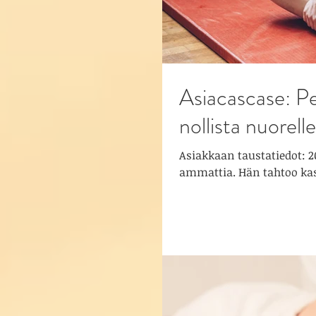
Asiacascase: P
nollista nuorelle
Asiakkaan taustatiedot: 2
amma