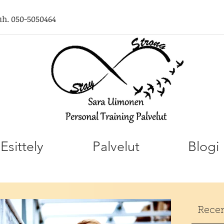
uh. 050-5050464
Esittely
Palvelut
Blogi
Recen