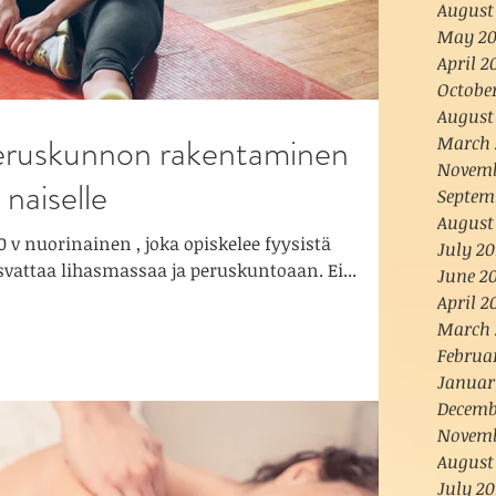
August
May 2
April 2
Octobe
August
eruskunnon rakentaminen
March 
Novemb
 naiselle
Septem
August
0 v nuorinainen , joka opiskelee fyysistä
July 20
ttia. Hän tahtoo kasvattaa lihasmassaa ja peruskuntoaan. Ei...
June 2
April 2
March 
Februa
Januar
Decemb
Novemb
August
July 20