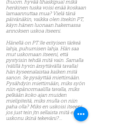
(huom. hyvää lihaskipua) mikä
henkinen tuska voisi enää koskaan
lamaannuttaa mua? Vielä tänä
päivänäkin, vaikka olen itsekin PT,
käyn hänen luonaan hakemassa
annoksen uskoa itseeni.
Hänellä on PT:lle erityisen tärkeä
lahja, puhumisen lahja. Hän saa
mut uskomaan itseeni, että
pystyisin tehdä mitä vain. Samalla
(välillä hyvin ärsyttävällä tavalla)
hän kyseenalaistaa kaiken mitä
sanon. Se pysäyttää miettimään.
Pysähdyin miettimään, miks syön
niin epänormaalilla tavalla, miks
pelkään koko ajan muiden
mielipiteitä, miks mulla on niin
paha olla? Miks en uskoisi itseeni,
jos just tein jtn sellaista mitä en olis
uskonu ikinä tekeväni?...