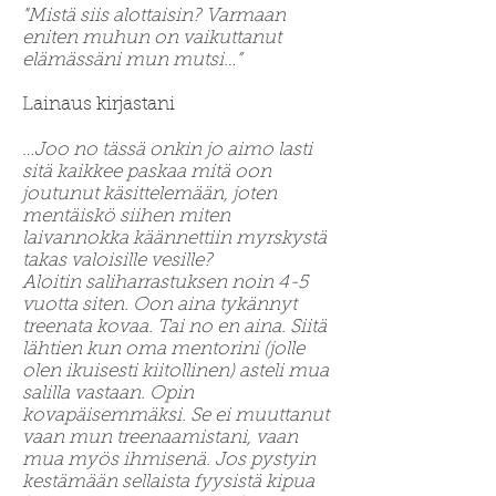
"Mistä siis alottaisin? Varmaan
eniten muhun on vaikuttanut
elämässäni mun mutsi…”
Lainaus kirjastani
…Joo no tässä onkin jo aimo lasti
sitä kaikkee paskaa mitä oon
joutunut käsittelemään, joten
mentäiskö siihen miten
laivannokka käännettiin myrskystä
takas valoisille vesille?
Aloitin saliharrastuksen noin 4-5
vuotta siten. Oon aina tykännyt
treenata kovaa. Tai no en aina. Siitä
lähtien kun oma mentorini (jolle
olen ikuisesti kiitollinen) asteli mua
salilla vastaan. Opin
kovapäisemmäksi. Se ei muuttanut
vaan mun treenaamistani, vaan
mua myös ihmisenä. Jos pystyin
kestämään sellaista fyysistä kipua