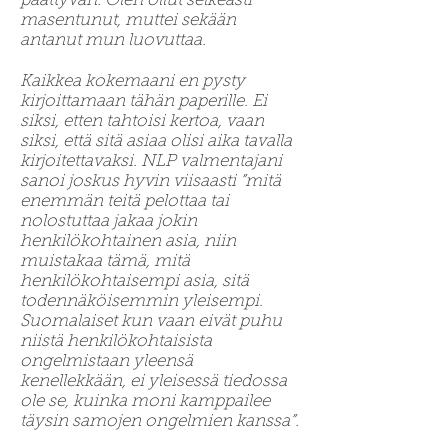
päättyvän. Olen ollut selkeästi
masentunut, muttei sekään
antanut mun luovuttaa.
Kaikkea kokemaani en pysty
kirjoittamaan tähän paperille. Ei
siksi, etten tahtoisi kertoa, vaan
siksi, että sitä asiaa olisi aika tavalla
kirjoitettavaksi. NLP valmentajani
sanoi joskus hyvin viisaasti ”mitä
enemmän teitä pelottaa tai
nolostuttaa jakaa jokin
henkilökohtainen asia, niin
muistakaa tämä, mitä
henkilökohtaisempi asia, sitä
todennäköisemmin yleisempi.
Suomalaiset kun vaan eivät puhu
niistä henkilökohtaisista
ongelmistaan yleensä
kenellekkään, ei yleisessä tiedossa
ole se, kuinka moni kamppailee
täysin samojen ongelmien kanssa”.