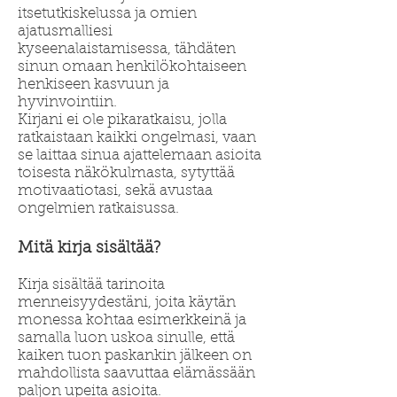
itsetutkiskelussa ja omien
ajatusmalliesi
kyseenalaistamisessa, tähdäten
sinun omaan henkilökohtaiseen
henkiseen kasvuun ja
hyvinvointiin.
Kirjani ei ole pikaratkaisu, jolla
ratkaistaan kaikki ongelmasi, vaan
se laittaa sinua ajattelemaan asioita
toisesta näkökulmasta, sytyttää
motivaatiotasi, sekä avustaa
ongelmien ratkaisussa.
Mitä kirja sisältää?
Kirja sisältää tarinoita
menneisyydestäni, joita käytän
monessa kohtaa esimerkkeinä ja
samalla luon uskoa sinulle, että
kaiken tuon paskankin jälkeen on
mahdollista saavuttaa elämässään
paljon upeita asioita.