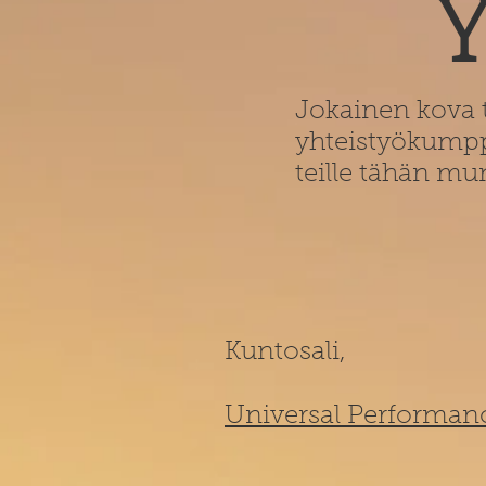
Y
Jokainen kova t
yhteistyökumppan
teille tähän mun
Kuntosali,
Universal Performan