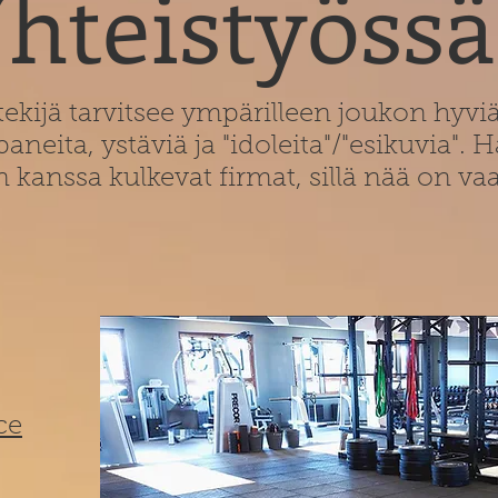
hteistyössä
ekijä tarvitsee ympärilleen joukon hyviä
eita, ystäviä ja "idoleita"/"esikuvia". H
 kanssa kulkevat firmat, sillä nää on vaa
ce