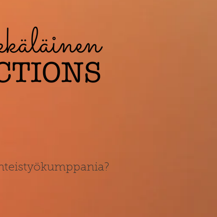
 yhteistyökumppania?