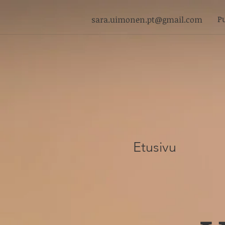
P
sara.uimonen.pt@gmail.com
Etusivu