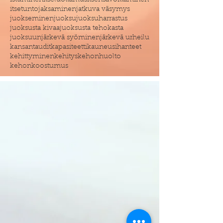
istuminen
itseluottamus
itsensävoittaminen
itsetunto
jaksaminen
jatkuva väsymys
juokseminen
juoksu
juoksuharrastus
juoksusta kivaa
juoksusta tehokasta
juoksuun
järkevä syöminen
järkevä urheilu
kansantaudit
kapasiteetti
kauneusihanteet
kehittyminen
kehitys
kehonhuolto
kehonkoostumus