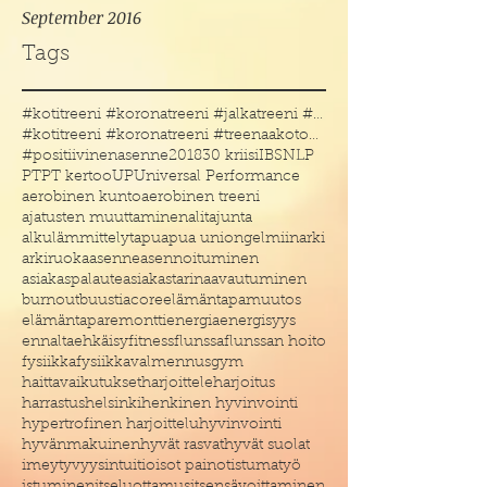
September 2016
Tags
#kotitreeni #koronatreeni #jalkatreeni #treenakoto
#kotitreeni #koronatreeni #treenaakotona #treenaau
#positiivinenasenne
2018
30 kriisi
IBS
NLP
PT
PT kertoo
UP
Universal Performance
aerobinen kunto
aerobinen treeni
ajatusten muuttaminen
alitajunta
alkulämmittelyt
apu
apua uniongelmiin
arki
arkiruoka
asenne
asennoituminen
asiakaspalaute
asiakastarina
avautuminen
burnout
buustia
core
elämäntapamuutos
elämäntaparemontti
energia
energisyys
ennaltaehkäisy
fitness
flunssa
flunssan hoito
fysiikka
fysiikkavalmennus
gym
haittavaikutukset
harjoittele
harjoitus
harrastus
helsinki
henkinen hyvinvointi
hypertrofinen harjoittelu
hyvinvointi
hyvänmakuinen
hyvät rasvat
hyvät suolat
imeytyvyys
intuitio
isot painot
istumatyö