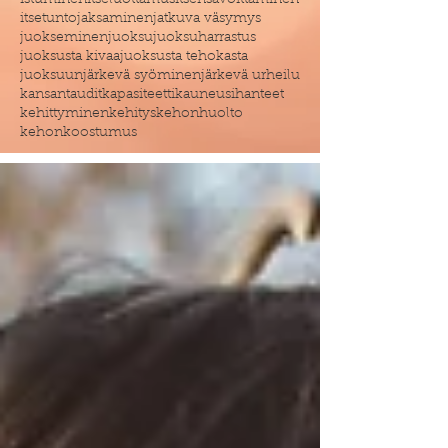
istuminen
itseluottamus
itsensävoittaminen
itsetunto
jaksaminen
jatkuva väsymys
juokseminen
juoksu
juoksuharrastus
juoksusta kivaa
juoksusta tehokasta
juoksuun
järkevä syöminen
järkevä urheilu
kansantaudit
kapasiteetti
kauneusihanteet
kehittyminen
kehitys
kehonhuolto
kehonkoostumus