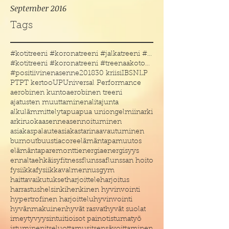
September 2016
Tags
#kotitreeni #koronatreeni #jalkatreeni #treenakoto
#kotitreeni #koronatreeni #treenaakotona #treenaau
#positiivinenasenne
2018
30 kriisi
IBS
NLP
PT
PT kertoo
UP
Universal Performance
aerobinen kunto
aerobinen treeni
ajatusten muuttaminen
alitajunta
alkulämmittelyt
apu
apua uniongelmiin
arki
arkiruoka
asenne
asennoituminen
asiakaspalaute
asiakastarina
avautuminen
burnout
buustia
core
elämäntapamuutos
elämäntaparemontti
energia
energisyys
ennaltaehkäisy
fitness
flunssa
flunssan hoito
fysiikka
fysiikkavalmennus
gym
haittavaikutukset
harjoittele
harjoitus
harrastus
helsinki
henkinen hyvinvointi
hypertrofinen harjoittelu
hyvinvointi
hyvänmakuinen
hyvät rasvat
hyvät suolat
imeytyvyys
intuitio
isot painot
istumatyö