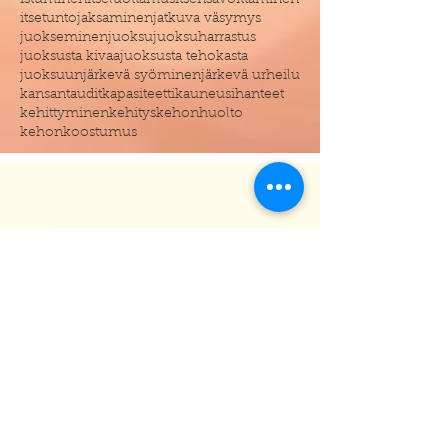
istuminen
itseluottamus
itsensävoittaminen
itsetunto
jaksaminen
jatkuva väsymys
juokseminen
juoksu
juoksuharrastus
juoksusta kivaa
juoksusta tehokasta
juoksuun
järkevä syöminen
järkevä urheilu
kansantaudit
kapasiteetti
kauneusihanteet
kehittyminen
kehitys
kehonhuolto
kehonkoostumus