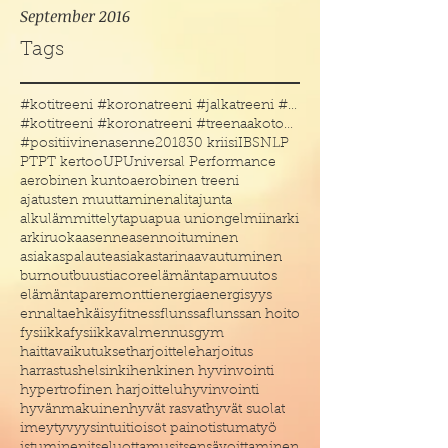
September 2016
Tags
#kotitreeni #koronatreeni #jalkatreeni #treenakoto
#kotitreeni #koronatreeni #treenaakotona #treenaau
#positiivinenasenne
2018
30 kriisi
IBS
NLP
PT
PT kertoo
UP
Universal Performance
aerobinen kunto
aerobinen treeni
ajatusten muuttaminen
alitajunta
alkulämmittelyt
apu
apua uniongelmiin
arki
arkiruoka
asenne
asennoituminen
asiakaspalaute
asiakastarina
avautuminen
burnout
buustia
core
elämäntapamuutos
elämäntaparemontti
energia
energisyys
ennaltaehkäisy
fitness
flunssa
flunssan hoito
fysiikka
fysiikkavalmennus
gym
haittavaikutukset
harjoittele
harjoitus
harrastus
helsinki
henkinen hyvinvointi
hypertrofinen harjoittelu
hyvinvointi
hyvänmakuinen
hyvät rasvat
hyvät suolat
imeytyvyys
intuitio
isot painot
istumatyö