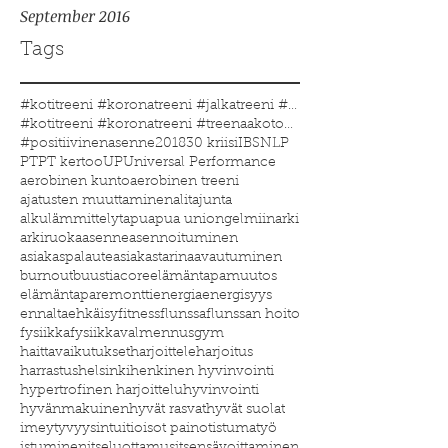
September 2016
Tags
#kotitreeni #koronatreeni #jalkatreeni #treenakoto
#kotitreeni #koronatreeni #treenaakotona #treenaau
#positiivinenasenne
2018
30 kriisi
IBS
NLP
PT
PT kertoo
UP
Universal Performance
aerobinen kunto
aerobinen treeni
ajatusten muuttaminen
alitajunta
alkulämmittelyt
apu
apua uniongelmiin
arki
arkiruoka
asenne
asennoituminen
asiakaspalaute
asiakastarina
avautuminen
burnout
buustia
core
elämäntapamuutos
elämäntaparemontti
energia
energisyys
ennaltaehkäisy
fitness
flunssa
flunssan hoito
fysiikka
fysiikkavalmennus
gym
haittavaikutukset
harjoittele
harjoitus
harrastus
helsinki
henkinen hyvinvointi
hypertrofinen harjoittelu
hyvinvointi
hyvänmakuinen
hyvät rasvat
hyvät suolat
imeytyvyys
intuitio
isot painot
istumatyö