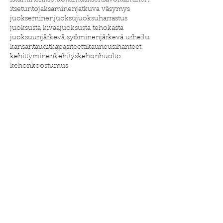
istuminen
itseluottamus
itsensävoittaminen
itsetunto
jaksaminen
jatkuva väsymys
juokseminen
juoksu
juoksuharrastus
juoksusta kivaa
juoksusta tehokasta
juoksuun
järkevä syöminen
järkevä urheilu
kansantaudit
kapasiteetti
kauneusihanteet
kehittyminen
kehitys
kehonhuolto
kehonkoostumus