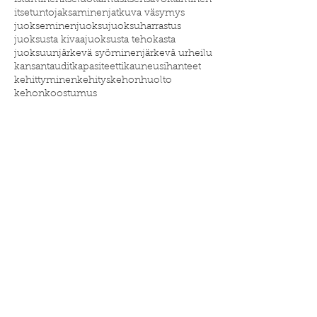
istuminen
itseluottamus
itsensävoittaminen
itsetunto
jaksaminen
jatkuva väsymys
juokseminen
juoksu
juoksuharrastus
juoksusta kivaa
juoksusta tehokasta
juoksuun
järkevä syöminen
järkevä urheilu
kansantaudit
kapasiteetti
kauneusihanteet
kehittyminen
kehitys
kehonhuolto
kehonkoostumus