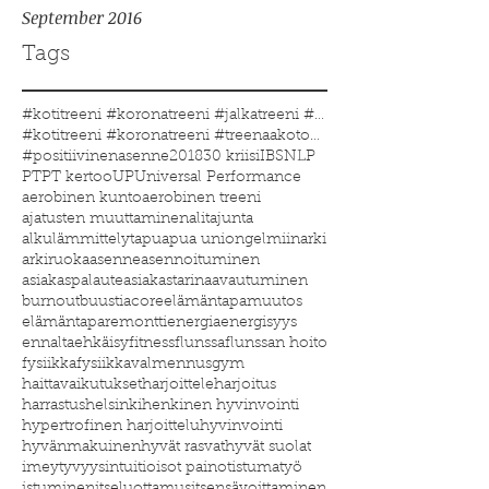
September 2016
Tags
#kotitreeni #koronatreeni #jalkatreeni #treenakoto
#kotitreeni #koronatreeni #treenaakotona #treenaau
#positiivinenasenne
2018
30 kriisi
IBS
NLP
PT
PT kertoo
UP
Universal Performance
aerobinen kunto
aerobinen treeni
ajatusten muuttaminen
alitajunta
alkulämmittelyt
apu
apua uniongelmiin
arki
arkiruoka
asenne
asennoituminen
asiakaspalaute
asiakastarina
avautuminen
burnout
buustia
core
elämäntapamuutos
elämäntaparemontti
energia
energisyys
ennaltaehkäisy
fitness
flunssa
flunssan hoito
fysiikka
fysiikkavalmennus
gym
haittavaikutukset
harjoittele
harjoitus
harrastus
helsinki
henkinen hyvinvointi
hypertrofinen harjoittelu
hyvinvointi
hyvänmakuinen
hyvät rasvat
hyvät suolat
imeytyvyys
intuitio
isot painot
istumatyö