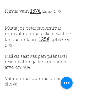
137€
Hinta: vain
(sis. alv 24%)
Mutta jos ostat molemmat
minivalmennus paketit saat ne
125€
tarjoushintaan:
kpl
(sis. alv
24%)
Lisäksi saat kaupan päälisiksi
reseptivihon ja kirjani joiden
arvo on 40€
Valmennussopimus on aina
sitova!
Kyllä, haluan viedä
hyvinvointini uudelle tasolle!!