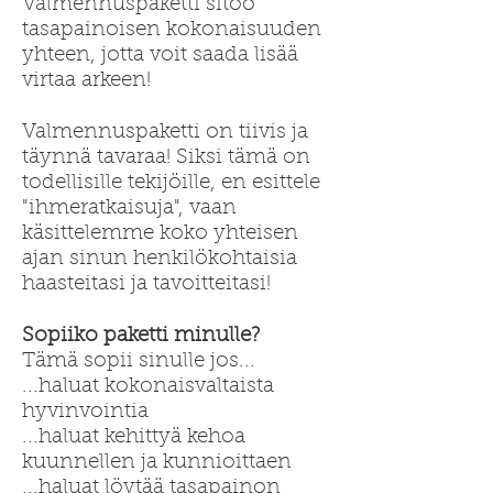
Valmennuspaketti sitoo
tasapainoisen kokonaisuuden
yhteen, jotta voit saada lisää
virtaa arkeen!
Valmennuspaketti on tiivis ja
täynnä tavaraa! Siksi tämä on
todellisille tekijöille, en esittele
"ihmeratkaisuja", vaan
käsittelemme koko yhteisen
ajan sinun henkilökohtaisia
haasteitasi ja tavoitteitasi!
Sopiiko paketti minulle?
Tämä sopii sinulle jos...
...haluat kokonaisvaltaista
hyvinvointia
...haluat kehittyä kehoa
kuunnellen ja kunnioittaen
...haluat löytää tasapainon