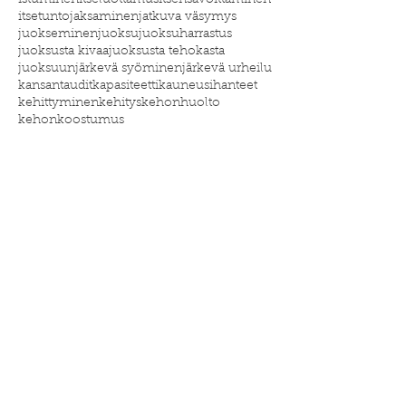
istuminen
itseluottamus
itsensävoittaminen
itsetunto
jaksaminen
jatkuva väsymys
juokseminen
juoksu
juoksuharrastus
juoksusta kivaa
juoksusta tehokasta
juoksuun
järkevä syöminen
järkevä urheilu
kansantaudit
kapasiteetti
kauneusihanteet
kehittyminen
kehitys
kehonhuolto
kehonkoostumus