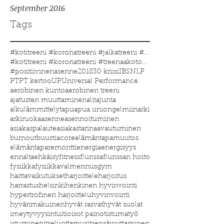
September 2016
Tags
#kotitreeni #koronatreeni #jalkatreeni #treenakoto
#kotitreeni #koronatreeni #treenaakotona #treenaau
#positiivinenasenne
2018
30 kriisi
IBS
NLP
PT
PT kertoo
UP
Universal Performance
aerobinen kunto
aerobinen treeni
ajatusten muuttaminen
alitajunta
alkulämmittelyt
apu
apua uniongelmiin
arki
arkiruoka
asenne
asennoituminen
asiakaspalaute
asiakastarina
avautuminen
burnout
buustia
core
elämäntapamuutos
elämäntaparemontti
energia
energisyys
ennaltaehkäisy
fitness
flunssa
flunssan hoito
fysiikka
fysiikkavalmennus
gym
haittavaikutukset
harjoittele
harjoitus
harrastus
helsinki
henkinen hyvinvointi
hypertrofinen harjoittelu
hyvinvointi
hyvänmakuinen
hyvät rasvat
hyvät suolat
imeytyvyys
intuitio
isot painot
istumatyö