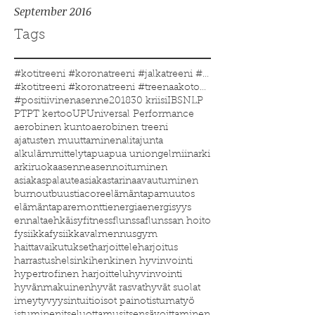
September 2016
Tags
#kotitreeni #koronatreeni #jalkatreeni #treenakoto
#kotitreeni #koronatreeni #treenaakotona #treenaau
#positiivinenasenne
2018
30 kriisi
IBS
NLP
PT
PT kertoo
UP
Universal Performance
aerobinen kunto
aerobinen treeni
ajatusten muuttaminen
alitajunta
alkulämmittelyt
apu
apua uniongelmiin
arki
arkiruoka
asenne
asennoituminen
asiakaspalaute
asiakastarina
avautuminen
burnout
buustia
core
elämäntapamuutos
elämäntaparemontti
energia
energisyys
ennaltaehkäisy
fitness
flunssa
flunssan hoito
fysiikka
fysiikkavalmennus
gym
haittavaikutukset
harjoittele
harjoitus
harrastus
helsinki
henkinen hyvinvointi
hypertrofinen harjoittelu
hyvinvointi
hyvänmakuinen
hyvät rasvat
hyvät suolat
imeytyvyys
intuitio
isot painot
istumatyö