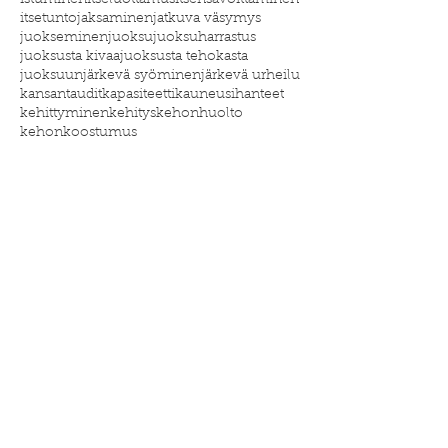
istuminen
itseluottamus
itsensävoittaminen
itsetunto
jaksaminen
jatkuva väsymys
juokseminen
juoksu
juoksuharrastus
juoksusta kivaa
juoksusta tehokasta
juoksuun
järkevä syöminen
järkevä urheilu
kansantaudit
kapasiteetti
kauneusihanteet
kehittyminen
kehitys
kehonhuolto
kehonkoostumus