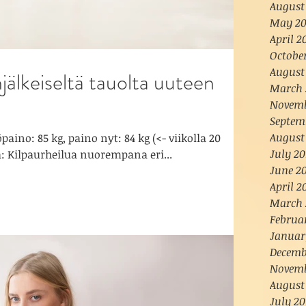
August
May 2
April 2
Octobe
August
älkeiseltä tauolta uuteen
March 
Novemb
Septem
August
paino: 85 kg, paino nyt: 84 kg (<- viikolla 20
July 20
: Kilpaurheilua nuorempana eri...
June 2
April 2
March 
Februa
Januar
Decemb
Novemb
August
July 20