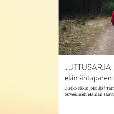
JUTTUSARJA: k
elämäntaparemo
Oletko säkin jojoilija? T
terveellisen elämän saav