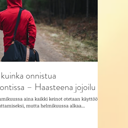
uinka onnistua
ntissa – Haasteena jojoilu
ammikuussa aina kaikki keinot otetaan käyttöön
uttamiseksi, mutta helmikuussa alkaa...