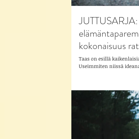
JUTTUSARJA: K
elämäntaparemo
kokonaisuus rat
Taas on esillä kaikenlaisia
Useimmiten niissä ideana 