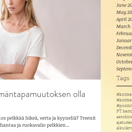
June 20
May 20
April 2
March 
Februa
Januar
Decemb
Novemb
Octobe
Septem
Tags
lämäntapamuutoksen olla
?
#positi
PT kert
 pelkkää hikeä, verta ja kyyneliä? Treenit
aerobin
ajatust
hantaa ja ruokavalio pelkkien...
alkuläm