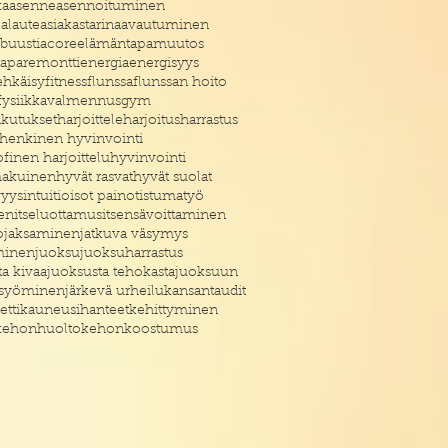
ka
asenne
asennoituminen
palaute
asiakastarina
avautuminen
buustia
core
elämäntapamuutos
aparemontti
energia
energisyys
ehkäisy
fitness
flunssa
flunssan hoito
fysiikkavalmennus
gym
ikutukset
harjoittele
harjoitus
harrastus
henkinen hyvinvointi
finen harjoittelu
hyvinvointi
akuinen
hyvät rasvat
hyvät suolat
vyys
intuitio
isot painot
istumatyö
en
itseluottamus
itsensävoittaminen
o
jaksaminen
jatkuva väsymys
minen
juoksu
juoksuharrastus
ta kivaa
juoksusta tehokasta
juoksuun
 syöminen
järkevä urheilu
kansantaudit
etti
kauneusihanteet
kehittyminen
kehonhuolto
kehonkoostumus