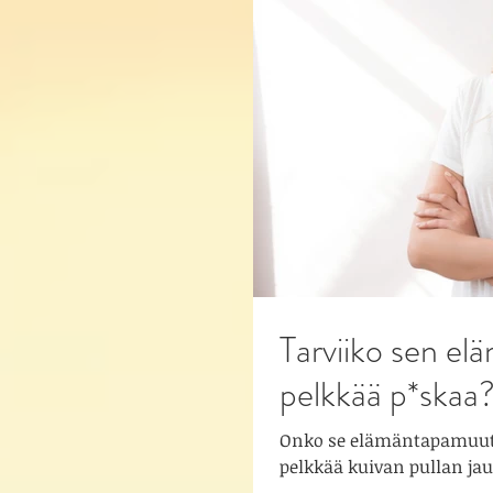
Tarviiko sen e
pelkkää p*skaa
Onko se elämäntapamuutos
pelkkää kuivan pullan jau