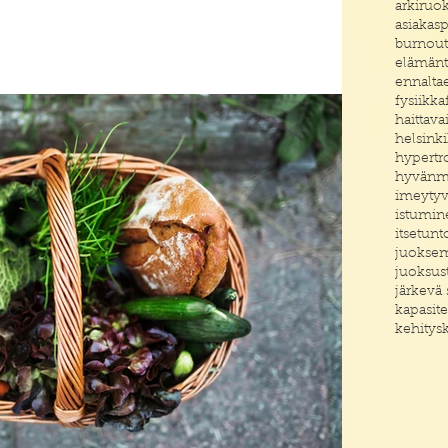
arkiruo
asiakas
burnout
elämänt
ennalta
fysiikka
haittava
helsinki
hypertro
hyvänm
imeyty
istumin
itsetunt
juokse
juoksus
järkevä
kapasite
kehitys