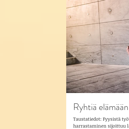
Ryhtiä elämään
Taustatiedot: Fyysistä t
harrastaminen sijoittuu lä