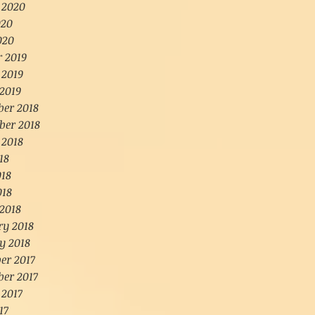
 2020
020
020
r 2019
 2019
2019
er 2018
ber 2018
 2018
18
018
018
2018
ry 2018
y 2018
er 2017
er 2017
 2017
17