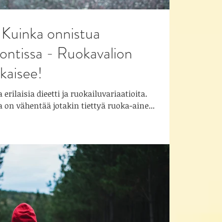
uinka onnistua
ntissa - Ruokavalion
kaisee!
 erilaisia dieetti ja ruokailuvariaatioita.
on vähentää jotakin tiettyä ruoka-aine...