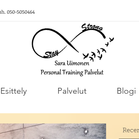
uh. 050-5050464
Esittely
Palvelut
Blogi
Recen