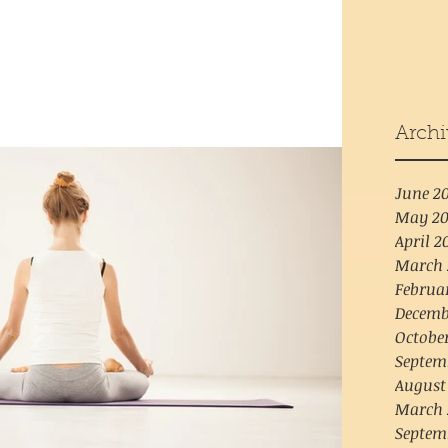
Archi
June 2
May 20
April 2
March 
Februa
Decemb
Octobe
Septem
August
March 
Septem