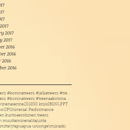
17
17
017
2017
ry 2017
y 2017
er 2016
er 2016
r 2016
ber 2016
#kotitreeni #koronatreeni #jalkatreeni #treenakoto
#kotitreeni #koronatreeni #treenaakotona #treenaau
ivinenasenne
2018
30 kriisi
IBS
NLP
PT
oo
UP
Universal Performance
en kunto
aerobinen treeni
en muuttaminen
alitajunta
mittelyt
apu
apua uniongelmiin
arki